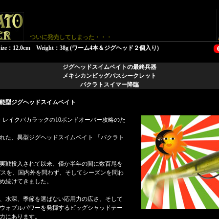
ついに発売してしまった・・・
：12.0cm Weight：38g (ワーム4本＆ジグヘッド２個入り)
ジグヘッドスイムベイトの最終兵器
メキシカンビッグバスシークレット
バクラトスイマー降臨
能型ジグヘッドスイムベイト
コ・レイクバカラックの10ポンドオーバー攻略のた
れた、異型ジグヘッドスイムベイト 「バクラト
実戦投入されて以来、僅か半年の間に数百尾を
のバスを、国内外を問わず、そしてシーズンを問わ
め続けてきました。
、水深、季節を選ばない応用力の広さ、そして
ウォブルパワーを発揮するビッグシャッドテー
力にあります。