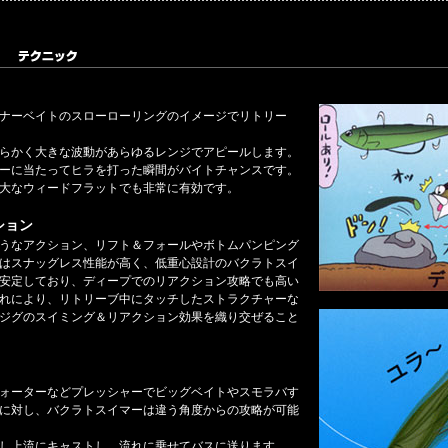
ナーベイトのスローローリングのイメージでリトリー
らかく大きな波動があらゆるレンジでアピールします。
ーに当たってヒラを打った瞬間がバイトチャンスです。
大なウィードフラットでも非常に有効です。
ション
うなアクション、リフト＆フォールやボトムパンピング
はスナッグレス性能が高く、低重心設計のバクラトスイ
安定しており、ディープでのリアクション攻略でも高い
れにより、リトリーブ中にタッチしたストラクチャーな
ジグのスイミング＆リアクション効果を織り交ぜること
ォーターなどプレッシャーでビッグベイトやスモラバす
に対し、バクラトスイマーは違う角度からの攻略が可能
し上流にキャストし、流れに乗せてバスに送ります。