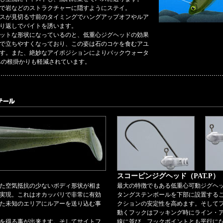
で岩などのストラクチャーに隠すようにステイ。
スが見切る寸前のタイミングでハングアップオフやルア
り返しでバイトを誘います。
ットな形状になっているのと、低重心ジグヘッドの効果
で立ちやすくなっており、この姿は石のコケを食むアユ
す。また、絶妙なアイポジションによりバックウォータ
への根掛かりも軽減されています。
スコーピンジグヘッド（PAT.P）
た空気抵抗の少ないボディ形状が相ま
最大の特徴でもある低重心可動ジグヘ
実現。これはオカッパリで非常に有効
タングステンボールを下部に設置する
た未知のエリアにルアーを送り込む事
クションの安定性を高めます。そして
動くフックはフッキング時にライン・
を得る事が出来ます。そしてサイトフ
線に並び、フックポイントとも平行に