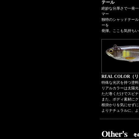
テール
絶妙な分厚さで一発一
マー
独特のシャッドテール
ーを
発揮。ここも気持ちい
REAL COLOR
特殊な光沢を持つ塗料
リアルカラーは太陽光
ただ巻くだけでスピナ
また、ボディ素材にク
根掛かりを気にせずに
よりナチュラルに、よ