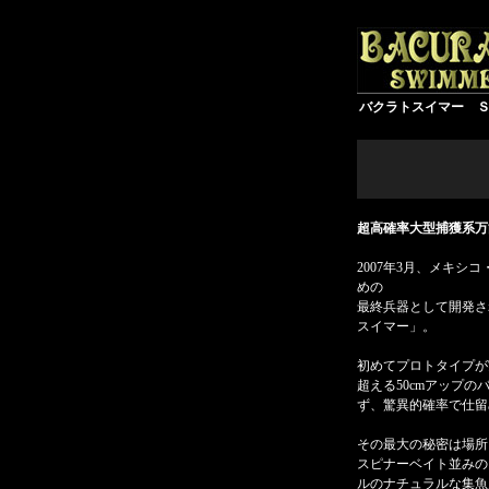
バクラトスイマー Ｓize
超高確率大型捕獲系万
2007年3月、メキシ
めの
最終兵器として開発さ
スイマー」。
初めてプロトタイプが
超える50cmアップ
ず、驚異的確率で仕留
その最大の秘密は場所
スピナーベイト並みの
ルのナチュラルな集魚