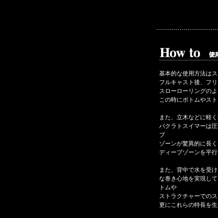
基本的な使用方法はス
フルキャスト後、フリ
スローローリングのよ
この時にボトムやスト
また、立木などに軽く
バクラトスイマーは圧
ブ
ゾーンが驚異的に長く
ディープゾーンを平行
また、背中で水を受け
な巻き心地を実現して
トムや
ストラクチャーでのス
更にこれらの特長を生