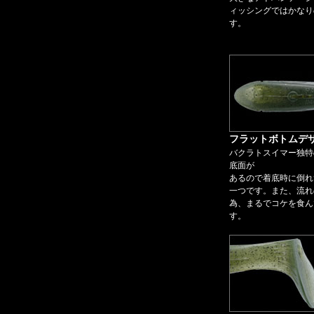
ィッシングではかなり
す。
フラットボトムデ
バクラトスイマー独特
底面が
あるので着底時に倒れ
一つです。また、流れ
為、まるでコケを食ん
す。