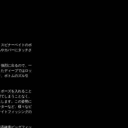
。スピナーベイトのボ
ムやカバーにタッチさ
、強烈に出るので、一
またディープではロッ
ク、ボトムのズル引
。
くポーズを入れること
寝てしまうことなく、
止します。この姿勢に
ーターなど、様々なビ
サイトフィッシングの
超高確率ビッグフィッ