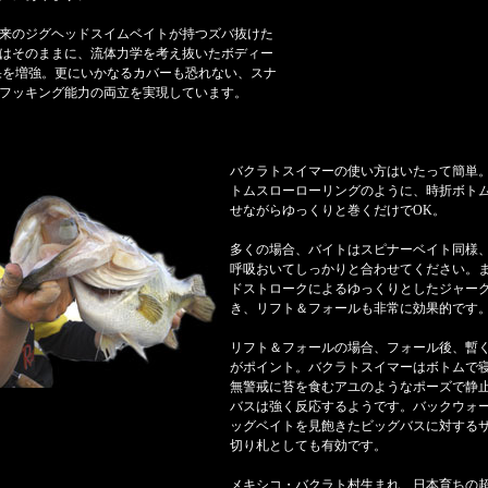
来のジグヘッドスイムベイトが持つズバ抜けた
はそのままに、流体力学を考え抜いたボディー
果を増強。更にいかなるカバーも恐れない、スナ
フッキング能力の両立を実現しています。
バクラトスイマーの使い方はいたって簡単
トムスローローリングのように、時折ボト
せながらゆっくりと巻くだけでOK。
多くの場合、バイトはスピナーベイト同様
呼吸おいてしっかりと合わせてください。
ドストロークによるゆっくりとしたジャー
き、リフト＆フォールも非常に効果的です
リフト＆フォールの場合、フォール後、暫
がポイント。バクラトスイマーはボトムで
無警戒に苔を食むアユのようなポーズで静
バスは強く反応するようです。バックウォ
ッグベイトを見飽きたビッグバスに対する
切り札としても有効です。
メキシコ・バクラト村生まれ、日本育ちの