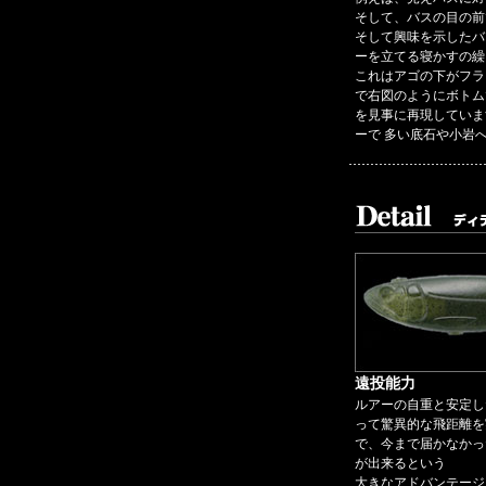
そして、バスの目の前
そして興味を示したバ
ーを立てる寝かすの繰
これはアゴの下がフラ
で右図のようにボトム
を見事に再現していま
ーで 多い底石や小岩
遠投能力
ルアーの自重と安定し
って驚異的な飛距離を
で、今まで届かなかっ
が出来るという
大きなアドバンテージ