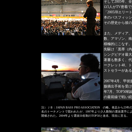
そして2005年
ロ5人がTV密着
「2005JBエリ
本のバスフィッシ
その歴史から彼の
また、メディア、
数、アマゾン、南
積極的にこなす。
先駆け「黒帯（内
シングビデオ最大
著書も数多く、代
ークレット48、
ストセラーがある
2007年4月、甲
腺摘出手術を受け
年7月、TOP5
の最前線で戦い続
注）ＪＢ：JAPAN BASS PRO ASSOCIATION の略。発足
名のトーナメントで競われたが、1997年より少人数制の選抜選手に
開催された。2004年より選抜50名制のTOP50と改名、現在に至る。