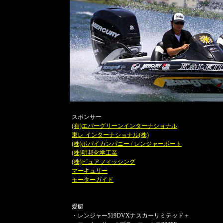
スポンサー
(有)エバーグリーンインターナショナル
東レ インターナショナル(株)
(株)ポパイカンパニー / レンジャーボート
(株)明邦化学工業
(株)ピュアフィッシング
マーキュリー
モーターガイド
愛艇
・レンジャー519DVXナスカーリミテッド＋