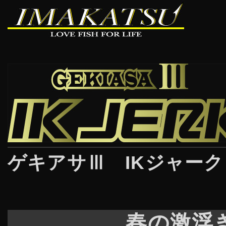
ゲキアサⅢ IKジャー
春の激浮