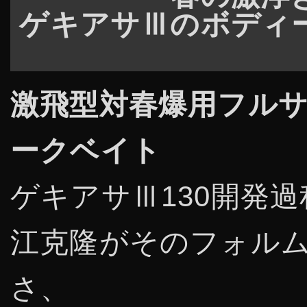
ゲキアサⅢのボディ
激飛型対春爆用フル
ークベイト
ゲキアサⅢ130開発
江克隆がそのフォル
さ、