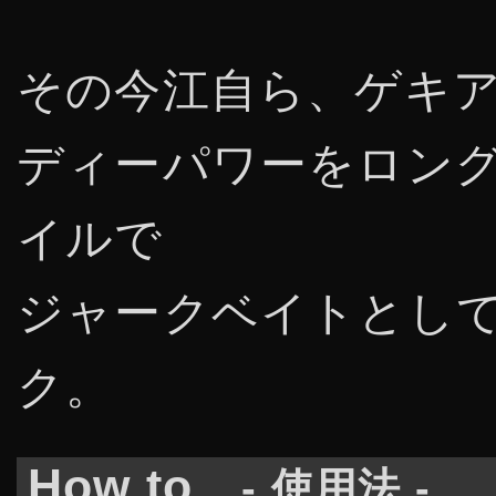
その今江自ら、ゲキ
ディーパワーをロン
イルで
ジャークベイトとし
ク。
How to
- 使用法 -