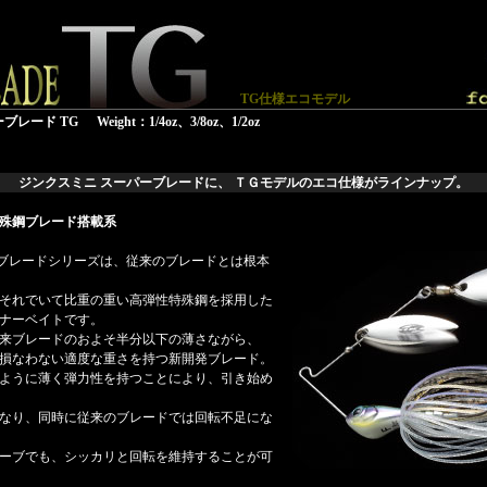
TG仕様エコモデル
ブレード TG
Weight：1/4oz、3/8oz、1/2oz
ジンクスミニ スーパーブレードに、 ＴＧモデルのエコ仕様がラインナップ。
殊鋼ブレード搭載系
パーブレードシリーズは、従来のブレードとは根本
それでいて比重の重い高弾性特殊鋼を採用した
ナーベイトです。
来ブレードのおよそ半分以下の薄さながら、
損なわない適度な重さを持つ新開発ブレード。
ように薄く弾力性を持つことにより、引き始め
なり、同時に従来のブレードでは回転不足にな
ーブでも、シッカリと回転を維持することが可