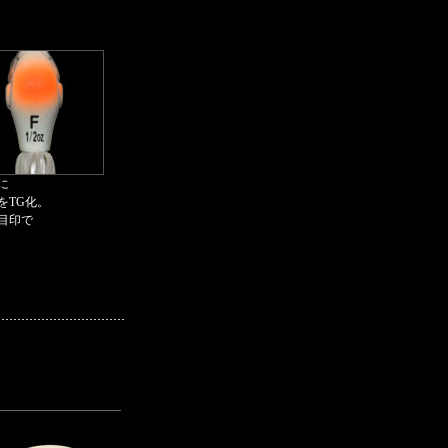
に
をTG化。
目印で