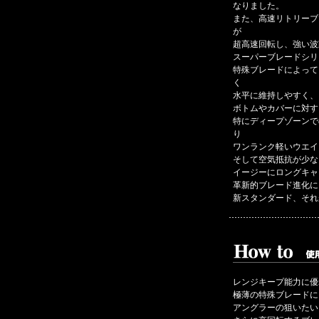
なりました。
また、高速リトリーブ
が
超高速回転し、強い波
スーパーブレードシリ
特殊ブレードによって
く
水平に維持しやすく、
ボトムやカバーに対す
特にディープゾーンで
り
ワンランク軽いウエイ
そして空気抵抗が少な
イージーにロングキャ
革新的ブレード進化に
新スタンダード、それ
レンジキープ能力に優
極薄の特殊ブレードに
アングラーの狙いたい