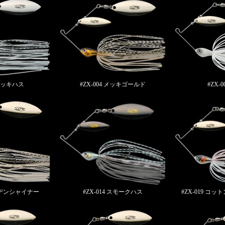
 メッキハス
#ZX-004 メッキゴールド
#ZX-
ールデンシャイナー
#ZX-014 スモークハス
#ZX-019 コ