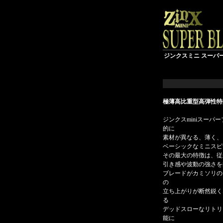
ジンクスミニ スーパー
極薄高比重型高弾性特
ジンクスminiスー
的に
素材が異なる、薄く、
ベーシックなミニスピ
その最大の特徴は、従
引き感や波動の強さを
ブレードがカミソリの
の
立ち上がりが断然鋭く
る
デッドスローなリトリ
能に