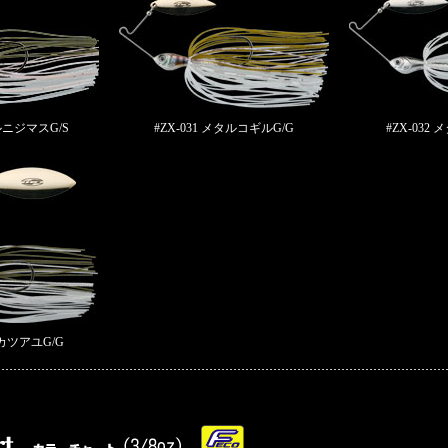
タルニジマスG/S
#ZX-031 メタルコギルG/G
#ZX-032
マカツアユG/G
>