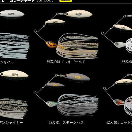
 メッキハス
#ZX-004 メッキゴールド
#ZX-
ールデンシャイナー
#ZX-014 スモークハス
#ZX-019 コ