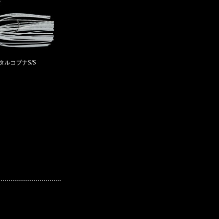
 メタルコブナS/S