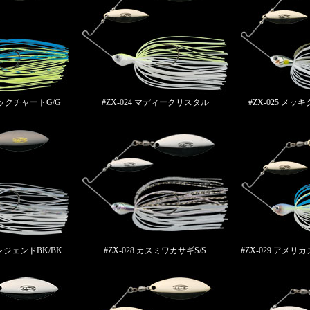
バックチャートG/G
#ZX-024 マディークリスタル
#ZX-025 メ
キレジェンドBK/BK
#ZX-028 カスミワカサギS/S
#ZX-029 アメ