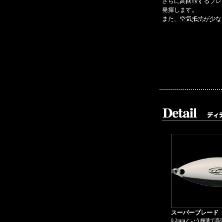
さらに高回転するブレ
発揮します。
また、空気抵抗が少な
スーパーブレード
0.2mmという極薄