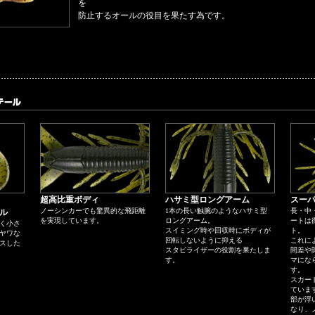
を
防止するオールの役目を果たす為です。
超高比重ボディ
ハサミ型ロングアーム
スー
ノーシンカーでも驚異的な飛距離
1本の長い触腕のようなハサミ型
長・中
ル
を実現しています。
ロングアーム。
ートは
く小さ
スイミング時や回収時にボディが
ト。
ヤワな
回転しないように抑える
これに
スした
スタビライザーの役割を果たしま
間差や
す。
マにな
す。
スカー
ていま
部が浮
なり、