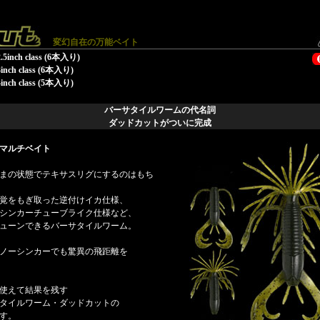
変幻自在の万能ベイト
2.5inch class (6本入り)
3inch class (6本入り)
4inch class (5本入り)
バーサタイルワームの代名詞
ダッドカットがついに完成
マルチベイト
まの状態でテキサスリグにするのはもち
覚をもぎ取った逆付けイカ仕様、
シンカーチューブライク仕様など、
ューンできるバーサタイルワーム。
ノーシンカーでも驚異の飛距離を
使えて結果を残す
タイルワーム・ダッドカットの
す。