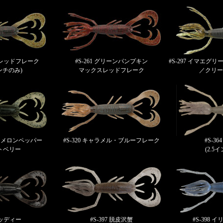
エビレッドフレーク
#S-261 グリーンパンプキン
#S-297 イマエ
インチのみ)
マックスレッドフレーク
／クリー
ターメロンペッパー
#S-320 キャラメル・ブルーフレーク
#S-3
トベリー
(2.5
 マッディー
#S-397 脱皮沢蟹
#S-398