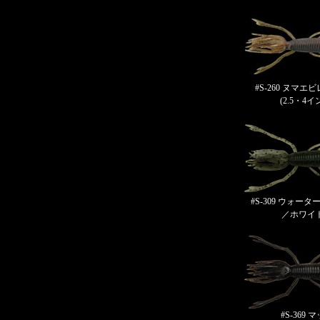
#S-260 ヌマ
(2.5・4
#S-309 ウォー
／ホワイ
#S-369