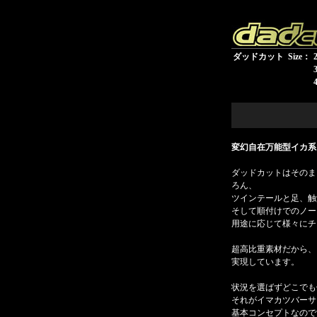
ダッドカット
Size：
変幻自在万能型イカ系
ダッドカットはそのま
ろん、
ツインテールと足、触
そして順付けでのノー
用途に応じて様々にチ
超高比重素材だから、
実現しています。
状況を選ばずどこでも
それがイマカツバーサ
基本コンセプトなので