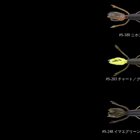
#S-189 
#S-203 チャート
#S-248 イマエグリ