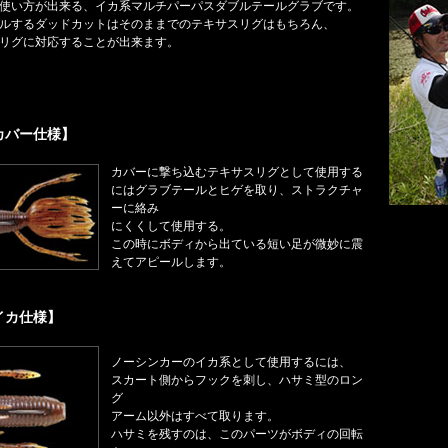
使い方が出来る、イカ系マルチパーパスダブルテールグラブです。
ルするダッドカットはそのままでのテキサスリグはもちろん、
リグに対応することが出来ます。
カバー仕様】
カバーに撃ち込むテキサスリグとして使用する
にはグラブテールとヒゲを取り、ストラクチャ
ーに絡み
にくくして使用する。
この時にボディから出ている短い足が微妙に震
えてアピールします。
イカ仕様】
ノーシンカーのイカ系として使用するには、
スカート側からフックを刺し、ハサミ型のロン
グ
アーム以外はすべて取ります。
ハサミを残すのは、このパーツがボディの回転