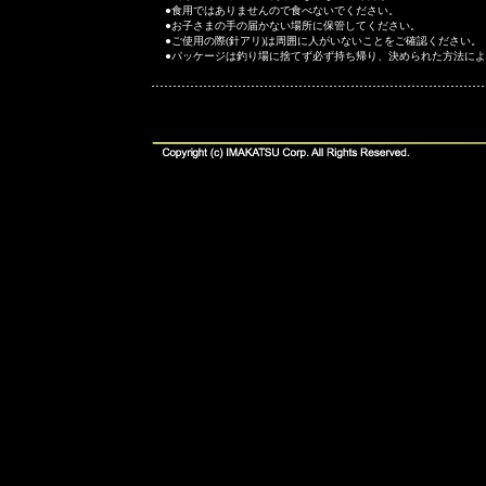
●食用ではありませんので食べないでください。
●お子さまの手の届かない場所に保管してください。
●ご使用の際(針アリ)は周囲に人がいないことをご確認ください。
●パッケージは釣り場に捨てず必ず持ち帰り、決められた方法に
zzzzzzzzzzzzzzz