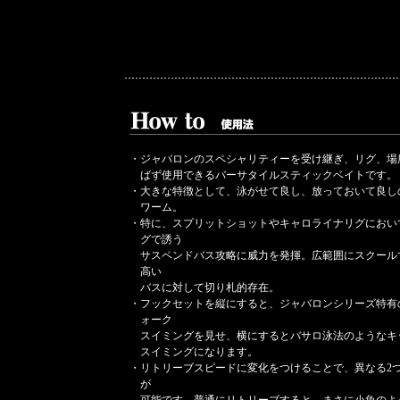
・
ジャバロンのスペシャリティーを受け継ぎ、リグ、場
ばず使用できるバーサタイルスティックベイトです。
・
大きな特徴として、泳がせて良し、放っておいて良し
ワーム。
・
特に、スプリットショットやキャロライナリグにおい
グで誘う
サスペンドバス攻略に威力を発揮。広範囲にスクール
高い
バスに対して切り札的存在。
・
フックセットを縦にすると、ジャバロンシリーズ特有
ォーク
スイミングを見せ、横にするとバサロ泳法のようなキ
スイミングになります。
・
リトリーブスピードに変化をつけることで、異なる2
が