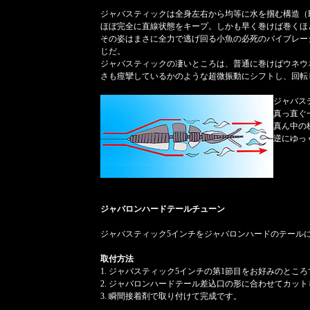
ジャバスティックは全身左右から均等に水を掴む構造（
ほぼ完全に直線状態をキープ。しかも早く巻けば巻くほ
その姿はまさに全力で逃げ回る小魚の必死のバイブレー
じだ。
ジャバスティックの凄いところは、普通に巻けばウネウ
さも痙攣しているかのような超微振動にシフトし、回転
ジャバス
真っ直ぐ
真ん中の
逆にゆっ
ジャバロンハードテールチューン
ジャバスティック5インチをジャバロンハードのテール
取付方法
1. ジャバスティック5インチの第1節目をお好みのとこ
2. ジャバロンハードテール差込口の形に合わせてカッ
3. 瞬間接着剤で取り付けて完成です。