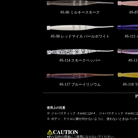
#S-86 ミルキースモーク
#S-
#S-98 レッドマイカ パールホワイト
#S-1
#S-114 スモークペッパー
#S-
#S-117 ブルーイリジウム
#S-11
P
使用上の注意
※
ジャバスティック ３inchには#４、ジャバスティック ４inch
※
ボディ、テイルに癖が付かないように、使わないときはパッケ
●釣り以外の用途にご使用にならないでください。