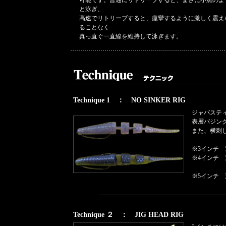
可能です。普通にリトリーブすると、まさに小魚のよ
と泳ぎ、
高速でリトリーブすると、痙攣するように激しく震え
ることなく
真っ直ぐ一直線を維持して泳ぎます。
Technique 1 ： NO SINKER RIG
ジャバステ
表層バジン
また、横刺
※3インチ 
※4インチ 
or ラ
※5インチ 
Technique ２ ： JIG HEAD RIG