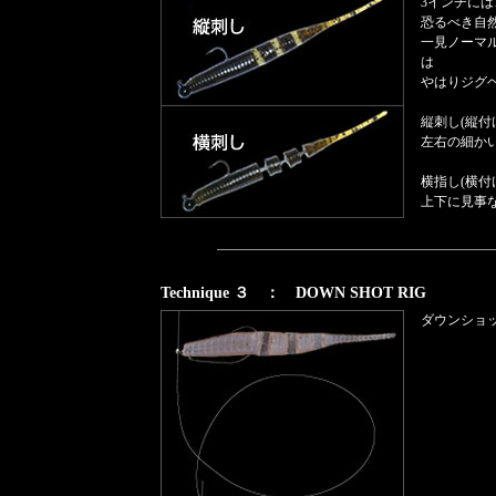
3インチには
恐るべき自
一見ノーマ
は
やはりジグ
縦刺し(縦付
左右の細か
横指し(横付
上下に見事
Technique ３ ： DOWN SHOT RIG
ダウンショ