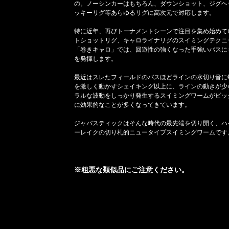
の。ノーシンカーはもちろん、ダウンショット、ジグヘ
ッキーリグ等あらゆるリグに高次元で対応します。
特に近年、再びトーナメントシーンで注目を集め始めて
トショットリグ、キャロライナリグのスイミングテクニ
「巻きキャロ」では、回遊性の強くなった手強いバスに
を発揮します。
最近はスレたフィールドのバスほどラインの水切り音に
を激しく動かすシェイキング以上に、ラインの動きが少
ラルな波動をしっかり発生するスイミングワームがビッ
に効果的なことが多くなってきています。
ジャバスティックはそんな時代の最先端を切り開く、ハ
ーレイクの切り札的ニュータイプスイミングワームです
※粗悪な類似品にご注意ください。