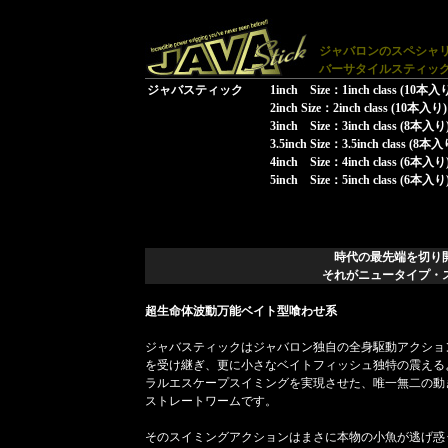
ジャバロンのスペシャ
バーサタイルスティッ
ジャバスティック
1inch Size：1inch class (10本入
2inch Size：2inch class (10本入り)
3inch Size：3inch class (8本入り
3.5inch Size：3.5inch class (8本入
4inch Size：4inch class (6本入り
5inch Size：5inch class (6本入り
時代の最先端を切り
それがニュータイプ・
超生命体波動万能ベイト型喰わせ系
ジャバスティックはジャバロン独自の全身駆動アクショ
を受け継ぎ、更に小さなベイトフィッシュ独特の震える
ラルエスケープスイミングを実現させた、唯一無二の動
ストレートワームです。
そのスイミングアクションはまさに本物の小魚が逃げ惑