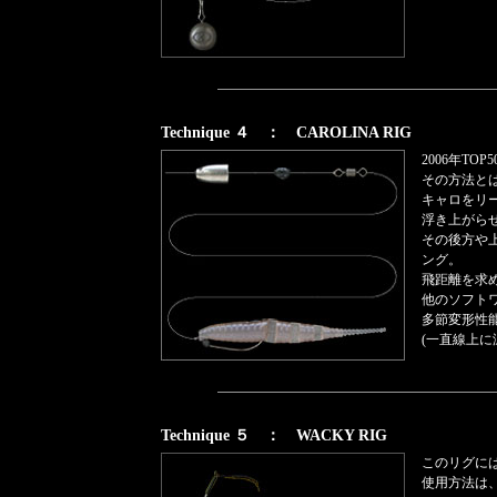
Technique ４ ： CAROLINA RIG
2006年T
その方法とは
キャロをリ
浮き上がら
その後方や
ング。
飛距離を求
他のソフト
多節変形性
(一直線上
Technique ５ ： WACKY RIG
このリグには
使用方法は