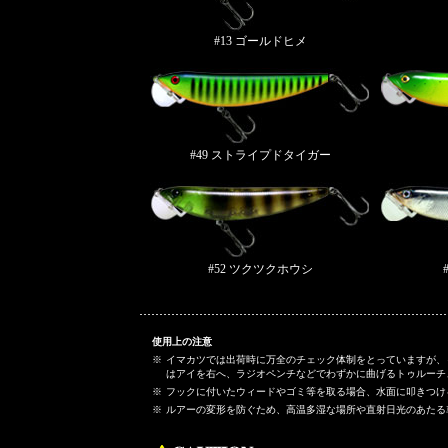
#13 ゴールドヒメ
#49 ストライプドタイガー
#52 ツクツクホウシ
使用上の注意
※
イマカツでは出荷時に万全のチェック体制をとっていますが、
はアイを右へ、ラジオペンチなどでわずかに曲げるトゥルーチ
※
フックに付いたウィードやゴミ等を取る場合、水面に叩きつけ
※
ルアーの変形を防ぐため、高温多湿な場所や直射日光のあたる