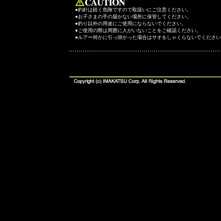
●釣針は鋭く危険ですので取扱いにご注意ください。
●お子さまの手の届かない場所に保管してください。
●釣り以外の用途にご使用にならないでください。
●ご使用の際は周囲に人がいないことをご確認ください。
●ルアー何かに引っ掛かった場合はサオをしゃくらないでくださ