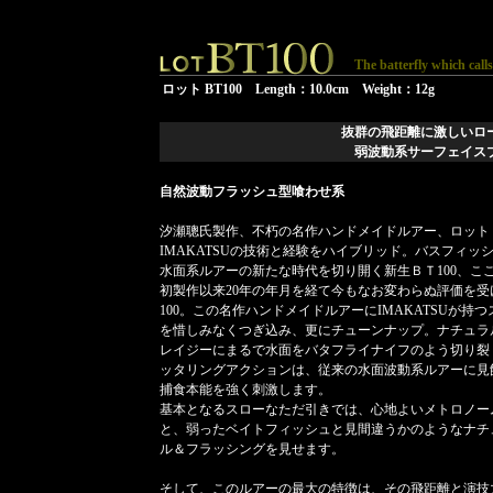
The batterfly which calls
ロット BT100 Length：10.0cm Weight：12g
抜群の飛距離に激しいロ
弱波動系サーフェイス
自然波動フラッシュ型喰わせ系
汐瀬聰氏製作、不朽の名作ハンドメイドルアー、ロットＢ
IMAKATSUの技術と経験をハイブリッド。バスフィッ
水面系ルアーの新たな時代を切り開く新生ＢＴ100、ここ
初製作以来20年の年月を経て今もなお変わらぬ評価を受
100。この名作ハンドメイドルアーにIMAKATSUが持
を惜しみなくつぎ込み、更にチューンナップ。ナチュラ
レイジーにまるで水面をバタフライナイフのよう切り裂
ッタリングアクションは、従来の水面波動系ルアーに見
捕食本能を強く刺激します。
基本となるスローなただ引きでは、心地よいメトロノー
と、弱ったベイトフィッシュと見間違うかのようなナチ
ル＆フラッシングを見せます。
そして、このルアーの最大の特徴は、その飛距離と演技